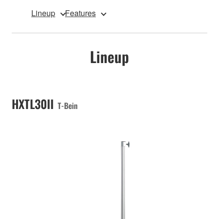
Lineup
Features
Lineup
HXTL30II
T-Bein