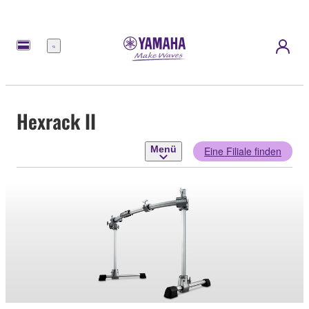
Menü
Hexrack II
Menü
Eine Filiale finden