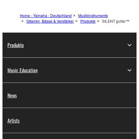
travel, recording or stage
use.
Home - Yamaha - Deutschland
Musikinstrumente
Gitarren, Bässe & Verstärker
Produkte
SILENT guitar™
Produkte
Music Education
News
Artists