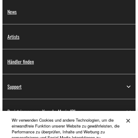
News
Artists
Händler finden
Support
Registrierung von „Yamaha Music ID“
Wir verwenden Cookies und andere Technologien, um die
einwandfreie Funktion unserer Website zu gewährleisten, die
Performance zu überprüfen, Inhalte und Werbung zu
Über Yamaha
personalisieren und Social-Media-Interaktionen zu