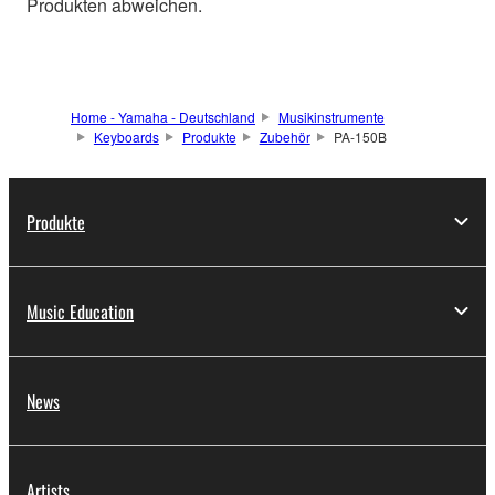
Produkten abweichen.
Home - Yamaha - Deutschland
Musikinstrumente
Keyboards
Produkte
Zubehör
PA-150B
Produkte
Music Education
News
Artists