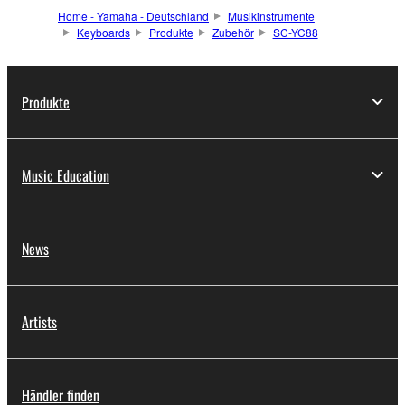
Home - Yamaha - Deutschland
Musikinstrumente
Keyboards
Produkte
Zubehör
SC-YC88
Produkte
Music Education
News
Artists
Händler finden