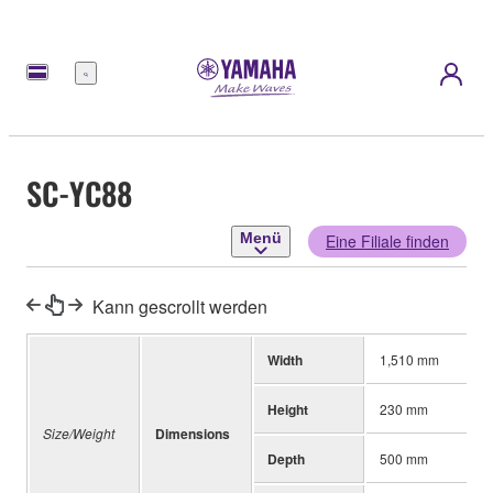
Menü
SC-YC88
Menü
Eine Filiale finden
Kann gescrollt werden
Width
1,510 mm
Height
230 mm
Size/Weight
Dimensions
Depth
500 mm