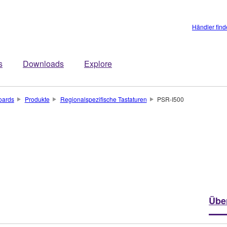
Händler fin
s
Downloads
Explore
oards
Produkte
Regionalspezifische Tastaturen
PSR-I500
Übe