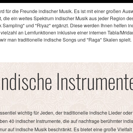
d für die Freunde indischer Musik. Es ist mit einer großen Au
et, die ein weites Spektrum indischer Musik aus jeder Region d
 Sampling" und "Riyaz" ergänzt. Diese werden Ihnen helfen ind
ielzahl an Lernfunktionen inklusive einer internen Tabla/Mrid
 wir man traditionelle indische Songs und "Raga" Skalen spielt.
Indische Instrument
sentiel wichtig für Jeden, der traditionelle indische Lieder od
ben 40 indischer Instrumente, die auf nachfrage berühmter in
nur auf indische Musik beschränkt. Es bietet eine große Vielfal