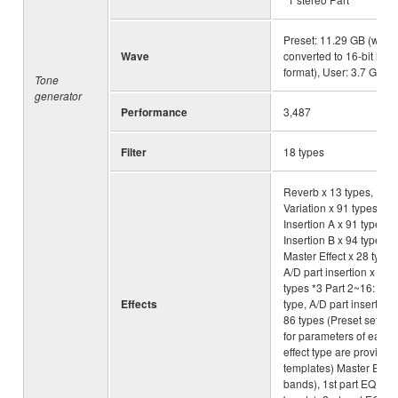
Preset: 11.29 GB (when
Wave
converted to 16-bit line
format), User: 3.7 GB
Tone
generator
Performance
3,487
Filter
18 types
Reverb x 13 types,
Variation x 91 types,
Insertion A x 91 types*2
Insertion B x 94 types*3
Master Effect x 28 type,
A/D part insertion x 86
types *3 Part 2~16: 91
Effects
type, A/D part insertion 
86 types (Preset setting
for parameters of each
effect type are provided
templates) Master EQ (
bands), 1st part EQ (3