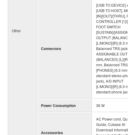
[USB TO DEVICE] x 2,
[USB TO HOST], MIDI
[IN]/[OUT]/[THRU], FOO
CONTROLLER [1]/[2],
FOOT SWITCH
Other
[SUSTAIN]/[ASSIGNABL
OUTPUT (BALANCED)
[L/MONO]/[R] (6.3 mm,
Connectors
Balanced TRS jacks),
ASSIGNABLE OUTPUT
(BALANCED) [L]/[R] (6.
mm, Balanced TRS jack
[PHONES] (6.3 mm,
standard stereo phone
jack), A/D INPUT
[L/MONO]/[R] (6.3 mm,
standard phone jacks)
Power Consumption
36 W
AC Power cord, Quick
Guide, Cubase AI
Download Information,
Accessories