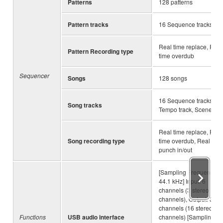
Patterns
128 patterns
Pattern tracks
16 Sequence tracks
Real time replace, Real
Pattern Recording type
time overdub
Sequencer
Songs
128 songs
16 Sequence tracks,
Song tracks
Tempo track, Scene tra
Real time replace, Real
Song recording type
time overdub, Real time
punch in/out
[Sampling Frequency =
44.1 kHz] Input: 6
channels (3 stereo
channels), Output: 32
channels (16 stereo
Functions
USB audio interface
channels) [Sampling