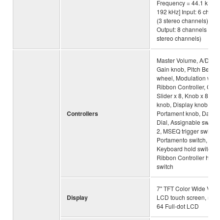
Frequency = 44.1 kHz -
192 kHz] Input: 6 chann
(3 stereo channels),
Output: 8 channels (4
stereo channels)
Master Volume, A/D Inp
Gain knob, Pitch Bend
wheel, Modulation whee
Ribbon Controller, Cont
Slider x 8, Knob x 8, Su
knob, Display knob x 6,
Controllers
Portament knob, Data
Dial, Assignable switch
2, MSEQ trigger switch,
Portamento switch,
Keyboard hold switch,
Ribbon Controller hold
switch
7" TFT Color Wide VGA
Display
LCD touch screen, 512 
64 Full-dot LCD