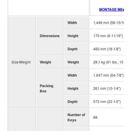
MONTAGE M8x
Width
1,446 mm (56-15/16")
Dimensions
Height
170 mm (6-11/16")
Depth
460 mm (18-1/8")
Size/Weight
Weight
Weight
28.1 kg (61 lbs., 15 oz.)
Width
1,647 mm (64-7/8")
Packing
Height
261 mm (10-1/4")
Box
Depth
572 mm (22-1/2")
Number of
88
Keys