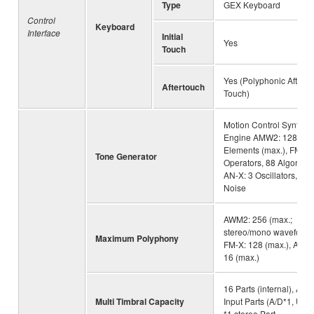
Type
GEX Keyboard
Control
Keyboard
Interface
Initial
Yes
Touch
Yes (Polyphonic After
Aftertouch
Touch)
Motion Control Synthes
Engine AMW2: 128
Elements (max.), FM-X:
Tone Generator
Operators, 88 Algorithm
AN-X: 3 Oscillators, 1
Noise
AWM2: 256 (max.;
stereo/mono waveforms
Maximum Polyphony
FM-X: 128 (max.), AN-X
16 (max.)
16 Parts (internal), Aud
Multi Timbral Capacity
Input Parts (A/D*1, USB
*1 stereo Part