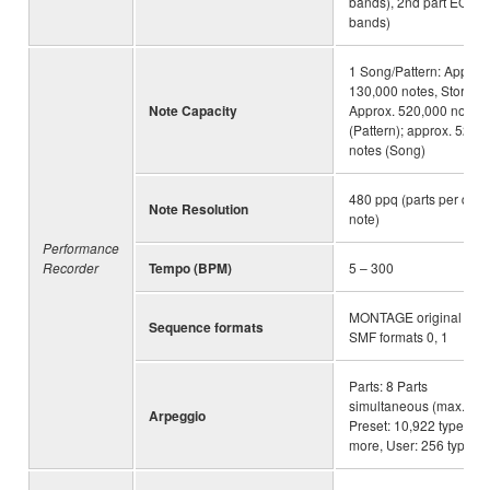
bands), 2nd part EQ (2
bands)
1 Song/Pattern: Approx.
130,000 notes, Store ar
Note Capacity
Approx. 520,000 notes
(Pattern); approx. 520,
notes (Song)
480 ppq (parts per quar
Note Resolution
note)
Performance
Recorder
Tempo (BPM)
5 – 300
MONTAGE original form
Sequence formats
SMF formats 0, 1
Parts: 8 Parts
simultaneous (max.),
Arpeggio
Preset: 10,922 types or
more, User: 256 types