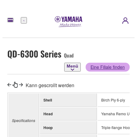
Menü
QD-6300 Series
Quad
Menü
Eine Filiale finden
Kann gescrollt werden
Shell
Birch Ply 6-ply
Head
Yamaha Remo UT Bat
Specifications
Hoop
Triple-flange Hoop