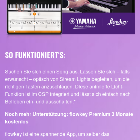
SO FUNKTIONIERT‘S:
Suchen Sie sich einen Song aus. Lassen Sie sich – falls
erwünscht – optisch von Stream Lights begleiten, um die
richtigen Tasten anzuschlagen. Diese animierte Licht-
Funktion ist im CSP integriert und lässt sich einfach nach
Belieben ein- und ausschalten.*
Noch mehr Unterstützung: flowkey Premium 3 Monate
kostenlos
flowkey ist eine spannende App, um selber das