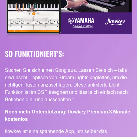
SO FUNKTIONIERT‘S:
Suchen Sie sich einen Song aus. Lassen Sie sich – falls
erwünscht – optisch von Stream Lights begleiten, um die
richtigen Tasten anzuschlagen. Diese animierte Licht-
Funktion ist im CSP integriert und lässt sich einfach nach
Belieben ein- und ausschalten.*
Noch mehr Unterstützung: flowkey Premium 3 Monate
kostenlos
flowkey ist eine spannende App, um selber das