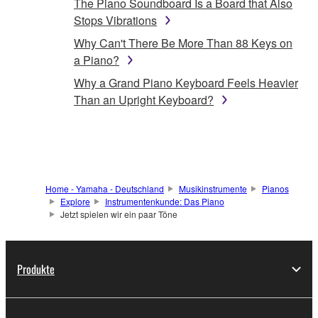
The Piano Soundboard Is a Board that Also
Stops Vibrations
Why Can't There Be More Than 88 Keys on
a Piano?
Why a Grand Piano Keyboard Feels Heavier
Than an Upright Keyboard?
Home - Yamaha - Deutschland
Musikinstrumente
Pianos
Explore
Instrumentenkunde: Das Piano
Jetzt spielen wir ein paar Töne
Produkte