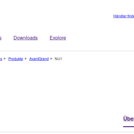
Händler fin
s
Downloads
Explore
os
Produkte
AvantGrand
NU1
Übe