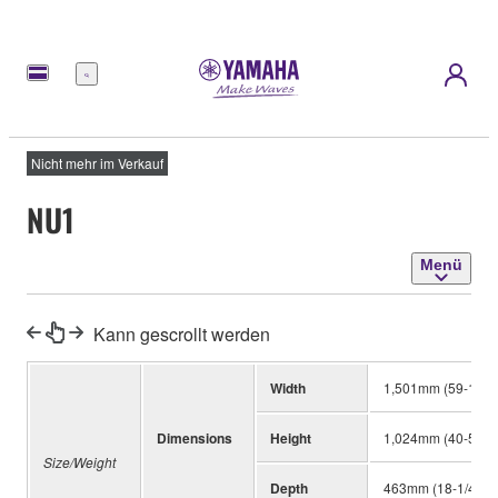
Menü
Nicht mehr im Verkauf
NU1
Menü
Kann gescrollt werden
Width
1,501mm (59-1/8")
Dimensions
Height
1,024mm (40-5/16"
Size/Weight
Depth
463mm (18-1/4")