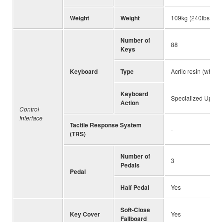
Weight
Weight
109kg (240lbs., 5o
Number of
88
Keys
Keyboard
Type
Acrlic resin (white
Keyboard
Specialized Uprigh
Action
Control
Interface
Tactile Response System
-
(TRS)
Number of
3
Pedals
Pedal
Half Pedal
Yes
Soft-Close
Key Cover
Yes
Fallboard