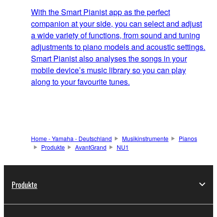
With the Smart Pianist app as the perfect
companion at your side, you can select and adjust
a wide variety of functions, from sound and tuning
adjustments to piano models and acoustic settings.
Smart Pianist also analyses the songs in your
mobile device’s music library so you can play
along to your favourite tunes.
Home - Yamaha - Deutschland
Musikinstrumente
Pianos
Produkte
AvantGrand
NU1
Produkte