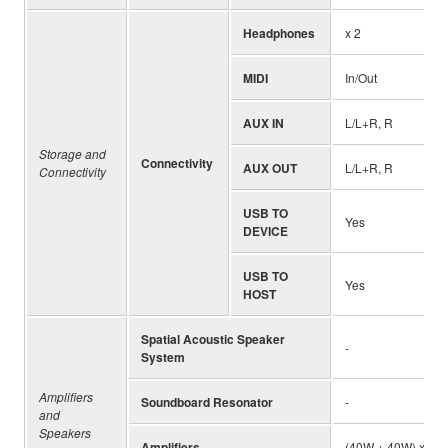
Headphones
x 2
MIDI
In/Out
AUX IN
L/L+R, R
Storage and
Connectivity
AUX OUT
L/L+R, R
Connectivity
USB TO
Yes
DEVICE
USB TO
Yes
HOST
Spatial Acoustic Speaker
-
System
Amplifiers
Soundboard Resonator
-
and
Speakers
Amplifiers
(40W + 40W) x 2