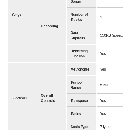
Songs
Songs
Number of
1
Tracks
Recording
Data
550KB (approx.)
Capacity
Recording
Yes
Function
Metronome
Yes
Tempo
5-500
Range
Overall
Functions
Controls
Transpose
Yes
Tuning
Yes
Scale Type
7 types