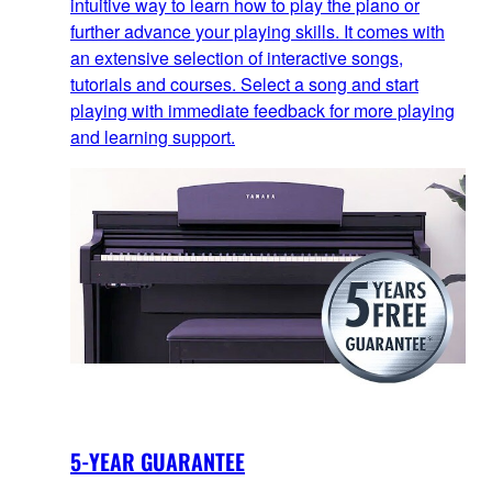
intuitive way to learn how to play the piano or
further advance your playing skills. It comes with
an extensive selection of interactive songs,
tutorials and courses. Select a song and start
playing with immediate feedback for more playing
and learning support.
5-YEAR GUARANTEE