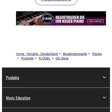
Home - Yamaha - Deutschland
Musikinstrumente
Pianos
Produkte
FLÜGEL
GC-Serie
Produkte
Music Education