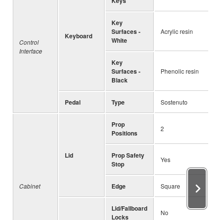
Keys
Key
Surfaces -
Acrylic resin
Keyboard
White
Control
Interface
Key
Surfaces -
Phenolic resin
Black
Pedal
Type
Sostenuto
Prop
2
Positions
Lid
Prop Safety
Yes
Stop
Cabinet
Edge
Square
Lid/Fallboard
No
Locks