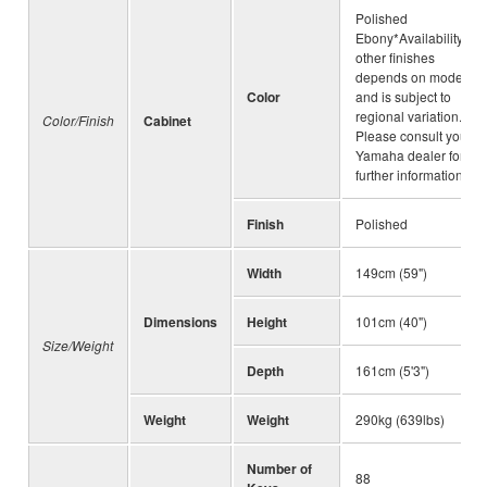
Polished
Ebony*Availability of
other finishes
depends on model
Color
and is subject to
regional variation.
Color/Finish
Cabinet
Please consult your
Yamaha dealer for
further information.
Finish
Polished
Width
149cm (59")
Dimensions
Height
101cm (40")
Size/Weight
Depth
161cm (5'3")
Weight
Weight
290kg (639lbs)
Number of
88