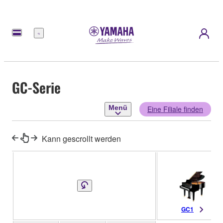
Menü
GC-Serie
Menü
Eine Filiale finden
Kann gescrollt werden
GC1