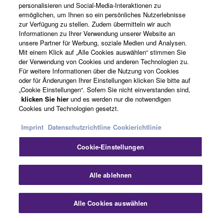
einfach das Spiel und die
personalisieren und Social-Media-Interaktionen zu
ermöglichen, um Ihnen so ein persönliches Nutzerlebnisse
Fortschritte Ihrer Kinder
zur Verfügung zu stellen. Zudem übermitteln wir auch
täglich aufzunehmen, zu
Informationen zu Ihrer Verwendung unserer Website an
archivieren und bei
unsere Partner für Werbung, soziale Medien und Analysen.
Bedarf zu teilen.
Mit einem Klick auf „Alle Cookies auswählen“ stimmen Sie
der Verwendung von Cookies und anderen Technologien zu.
Nicht mehr im Verkauf
Für weitere Informationen über die Nutzung von Cookies
oder für Änderungen Ihrer Einstellungen klicken Sie bitte auf
„Cookie Einstellungen“. Sofern Sie nicht einverstanden sind,
Visual Performer
klicken Sie hier
und es werden nur die notwendigen
Cookies und Technologien gesetzt.
Imprint
Datenschutzrichtline
Cookierichtlinie
Cookie-Einstellungen
Piano Diary
Alle ablehnen
Piano Diary ist eine MIDI
Anwendung mit der Sie
Alle Cookies auswählen
ganz einfach ihr