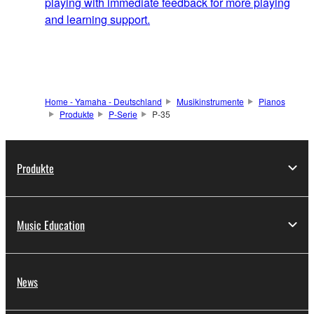
playing with immediate feedback for more playing
and learning support.
Home - Yamaha - Deutschland
Musikinstrumente
Pianos
Produkte
P-Serie
P-35
Produkte
Music Education
News