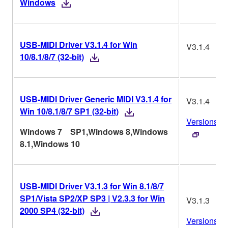
Windows
USB-MIDI Driver V3.1.4 for Win
V3.1.4
10/8.1/8/7 (32-bit)
USB-MIDI Driver Generic MIDI V3.1.4 for
V3.1.4
Win 10/8.1/8/7 SP1 (32-bit)
Versionsver
Windows 7 SP1,Windows 8,Windows
8.1,Windows 10
USB-MIDI Driver V3.1.3 for Win 8.1/8/7
SP1/Vista SP2/XP SP3 | V2.3.3 for Win
V3.1.3
2000 SP4 (32-bit)
Versionsver