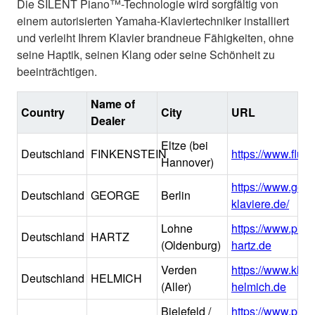
Die SILENT Piano™-Technologie wird sorgfältig von
einem autorisierten Yamaha-Klaviertechniker installiert
und verleiht Ihrem Klavier brandneue Fähigkeiten, ohne
seine Haptik, seinen Klang oder seine Schönheit zu
beeinträchtigen.
Name of
Country
City
URL
Dealer
Eltze (bei
Deutschland
FINKENSTEIN
https://www.flueg
Hannover)
https://www.geor
Deutschland
GEORGE
Berlin
klaviere.de/
Lohne
https://www.pian
Deutschland
HARTZ
(Oldenburg)
hartz.de
Verden
https://www.klav
Deutschland
HELMICH
(Aller)
helmich.de
Bielefeld /
https://www.pia