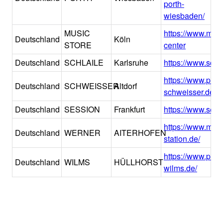
porth-
wiesbaden/
MUSIC
https://www.mus
Deutschland
Köln
STORE
center
Deutschland
SCHLAILE
Karlsruhe
https://www.schla
https://www.pian
Deutschland
SCHWEISSER
Altdorf
schweisser.de/
Deutschland
SESSION
Frankfurt
https://www.sess
https://www.musi
Deutschland
WERNER
AITERHOFEN
station.de/
https://www.pian
Deutschland
WILMS
HÜLLHORST
wilms.de/