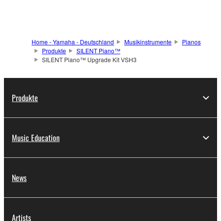
Home - Yamaha - Deutschland
Musikinstrumente
Pianos
Produkte
SILENT Piano™
SILENT Piano™ Upgrade Kit VSH3
Produkte
Music Education
News
Artists