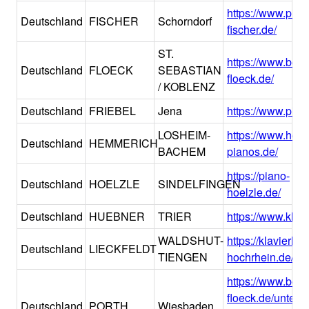
https://www.pian
Deutschland
FISCHER
Schorndorf
fischer.de/
ST.
https://www.bern
Deutschland
FLOECK
SEBASTIAN
floeck.de/
/ KOBLENZ
Deutschland
FRIEBEL
Jena
https://www.pian
LOSHEIM-
https://www.hem
Deutschland
HEMMERICH
BACHEM
pianos.de/
https://piano-
Deutschland
HOELZLE
SINDELFINGEN
hoelzle.de/
Deutschland
HUEBNER
TRIER
https://www.klav
WALDSHUT-
https://klavierha
Deutschland
LIECKFELDT
TIENGEN
hochrhein.de/
https://www.bern
floeck.de/unter
Deutschland
PORTH
Wiesbaden