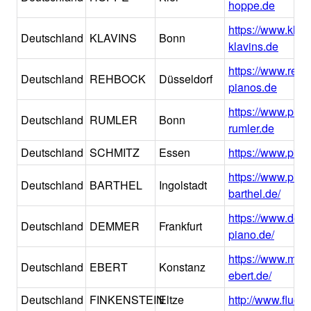
hoppe.de
https://www.klav
Deutschland
KLAVINS
Bonn
klavins.de
https://www.rehb
Deutschland
REHBOCK
Düsseldorf
pianos.de
https://www.pian
Deutschland
RUMLER
Bonn
rumler.de
Deutschland
SCHMITZ
Essen
https://www.pia
https://www.pian
Deutschland
BARTHEL
Ingolstadt
barthel.de/
https://www.dem
Deutschland
DEMMER
Frankfurt
piano.de/
https://www.musi
Deutschland
EBERT
Konstanz
ebert.de/
Deutschland
FINKENSTEIN
Eltze
http://www.fluege