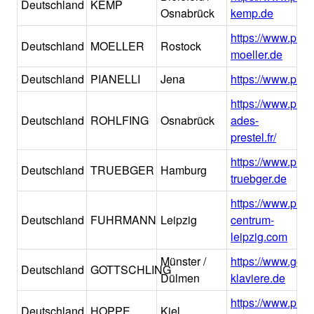
Deutschland
KEMP
Osnabrück
kemp.de
https://www.pia
Deutschland
MOELLER
Rostock
moeller.de
Deutschland
PIANELLI
Jena
https://www.piane
https://www.pian
Deutschland
ROHLFING
Osnabrück
ades-
prestel.fr/
https://www.pia
Deutschland
TRUEBGER
Hamburg
truebger.de
https://www.pian
Deutschland
FUHRMANN
Leipzig
centrum-
leipzig.com
Münster /
https://www.gotts
Deutschland
GOTTSCHLING
Dülmen
klaviere.de
https://www.pia
Deutschland
HOPPE
Kiel