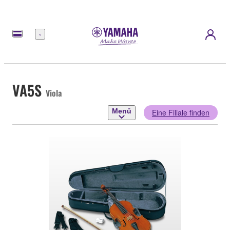
Menü
VA5S
Viola
Menü
Eine Filiale finden