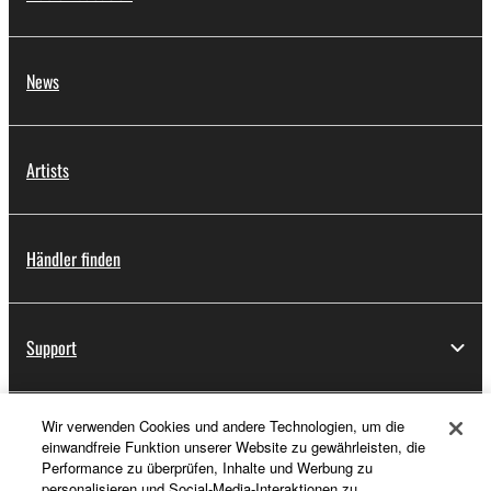
News
Artists
Händler finden
Support
Wir verwenden Cookies und andere Technologien, um die
Registrierung von „Yamaha Music ID“
einwandfreie Funktion unserer Website zu gewährleisten, die
Performance zu überprüfen, Inhalte und Werbung zu
personalisieren und Social-Media-Interaktionen zu