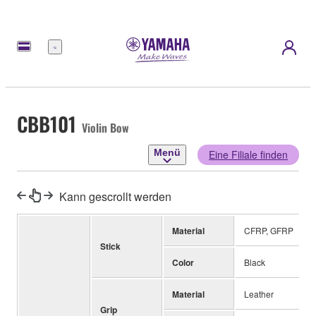
Menü
CBB101
Violin Bow
Menü
Eine Filiale finden
Kann gescrollt werden
Material
CFRP, GFRP
Stick
Color
Black
Material
Leather
Grip