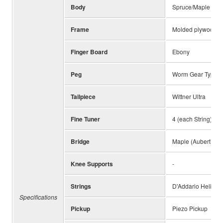
Body
Spruce/Maple
Frame
Molded plywood
Finger Board
Ebony
Peg
Worm Gear Type
Tailpiece
Wittner Ultra
Fine Tuner
4 (each String)
Bridge
Maple (Aubert)
Knee Supports
-
Strings
D'Addario Helicore
Specifications
Pickup
Piezo Pickup