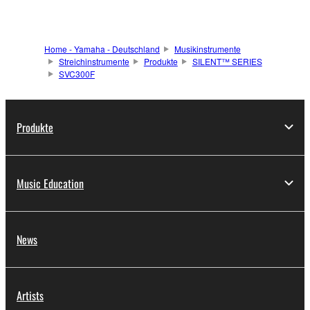
Home - Yamaha - Deutschland
Musikinstrumente
Streichinstrumente
Produkte
SILENT™ SERIES
SVC300F
Produkte
Music Education
News
Artists