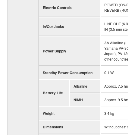
POWER (ON/Stan
Electric Controls
REVERB (ROOM/H
LINE OUT (6.3 mm
In/Out Jacks
IN (3.5 mm stereo 
AA Alkaline (LR6) 
Yamaha PA-3C or a
Power Supply
Japan), PA-130 or
other countries), 
Standby Power Consumption
0.1 W
Alkaline
Approx. 7.5 hrs
Battery Life
NiMH
Approx. 9.5 hrs
Weight
3.4 kg
Dimensions
Without chest sup