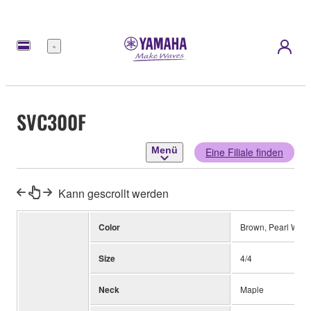
Menü
SVC300F
Menü
Eine Filiale finden
Kann gescrollt werden
Color
Brown, Pearl Whit
Size
4/4
Neck
Maple