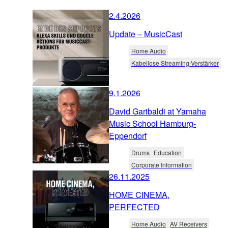
2.4.2026
Update – MusicCast
Home Audio
Kabellose Streaming-Verstärker
9.1.2026
David Garibaldi at Yamaha
Music School Hamburg-
Eppendorf
Drums
Education
Corporate Information
26.11.2025
HOME CINEMA,
PERFECTED
Home Audio
AV Receivers