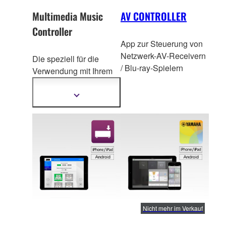
Multimedia Music
AV CONTROLLER
Controller
App zur Steuerung von
Netzwerk-AV-Receivern
Die speziell für die
/ Blu-ray-Spielern
Verwendung mit Ihrem
Yamaha TSX-B237
entwickelte Multimedia
Mehr
Informationen
Music Control
ler App
anzeigen
bietet eine einfache und
komfortable Möglichkeit,
all Ihre Lieblingsmusik
zu genießen.
Nicht mehr im Verkauf