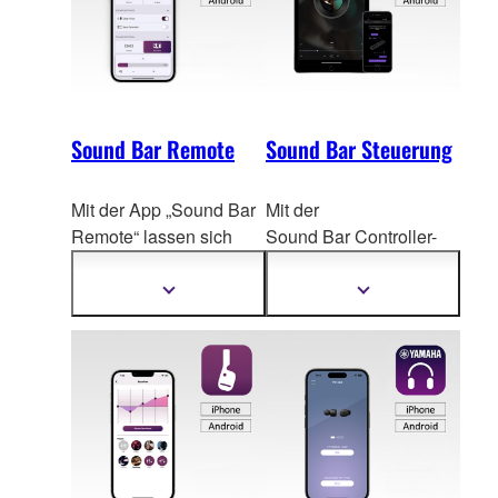
Sound Bar Remote
Sound Bar Steuerung
Mit der App „Sound Bar
Mit der
Remote“ lassen sich
Sound Bar Controller-
ausgewählte Yamah
a
App können Sie
Soundbars ganz leicht
ausgewählte Yama
ha-
Mehr
Mehr
Informationen
Informationen
per Smartphone oder
Soundbars bequem
anzeigen
anzeigen
Tablet bedienen.
über ein Smartphone
oder Tablet bedienen.