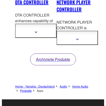
DTA CONTROLLER
NETWORK PLAYER
CONTROLLER
DTA CONTROLLER
enhances capability o
f
NETWORK PLAYER
select Yamaha Desktop
CONTROLLER is
Audio system.
Mehr
designed to control
Informationen
Yamaha network playe
r
anzeigen
Mehr
Informationen
which is communicated
anzeigen
via a LAN cable by
using smartphone /
Archivierte Produkte
tablet.
Home - Yamaha - Deutschland
Audio
Home Audio
Produkte
Apps