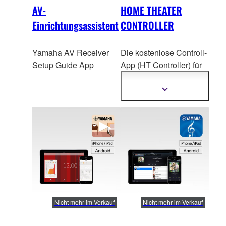
AV-
HOME THEATER
Einrichtungsassistent
CONTROLLER
Yamaha AV Receiver
Die kostenlose Controll-
Setup Guide App
App (HT Controller) für
iOS und Android
kompatibel. Die
Mehr
Informationen
benutzerfreundliche
anzeigen
Oberläche verwendet
Symbole, für eine leic
hte
Bedienung vom
Smartphone oder Tablet
einer Vielzahl von
Möglichkeiten inklusive
Einstellung der
Sourround Programme
Nicht mehr im Verkauf
Nicht mehr im Verkauf
oder der Klangqualität.