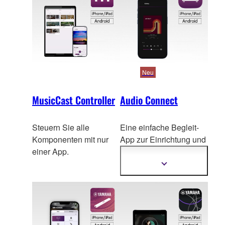
Neu
MusicCast Controller
Audio Connect
Steuern Sie alle
Eine einfache Begleit-
Komponenten mit nur
App zur Einrichtung
und
einer App.
Bedienung von
Netzwerk-
Mehr
Informationen
Audiofunktionen.
anzeigen