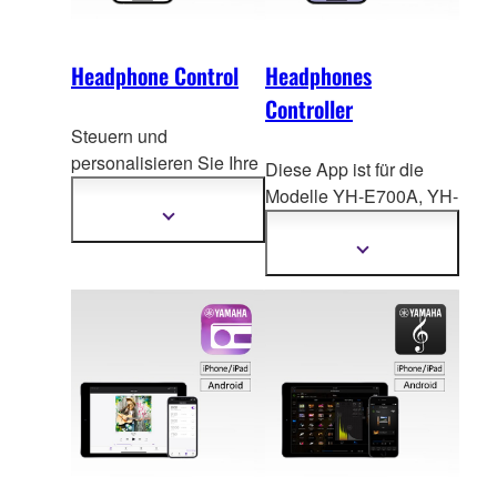
Headphone Control
Headphones
Controller
Steuern und
personalisieren Sie Ihre
Diese App ist für die
Ohrhörer von
Yamaha
Modelle YH-E700A, YH-
ganz einfach mit der
Mehr
E500A,
EP-E70A, EP-
Informationen
Headphone Control-
E50A, EP-E30A und
anzeigen
Mehr
App.
Informationen
TW-E3B vorgesehen.
anzeigen