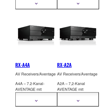
S
URROUND:AI™,
HDMI™
Mehr
Mehr
Informationen
Informationen
HDMI™
7 Eingänge/3 Ausgänge,
anzeigen
anzeigen
7 Eingänge/3 Ausgänge,
neueste QCS407.
neueste QCS407.
RX-A4A
RX-A2A
AV Receivers/Aventage
AV Receivers/Aventage
A4A – 7.2-Kanal-
A2A – 7,2-Kanal
AVENTAGE mit
AVENTAGE mit
SURROUND:AI™,
CINEMA DSP 3D,
HDMI™
HDMI™
Mehr
Mehr
Informationen
Informationen
7 Eingänge/3 Ausgänge,
7 Eingänge/1 Ausgang,