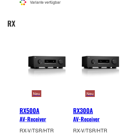
Vielse
itigkeit. Das
Variante verfügbar
elfkanalige System
verkörpert absolute
RX
Klangreinheit und
unvergleichliche
Flexibilität.
Neu
Neu
RX500A
RX300A
AV-Receiver
AV-Receiver
RX-V/TSR/HTR
RX-V/TSR/HTR