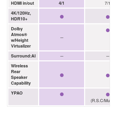
HDMI in/out
4/1
7/1
●
●
4K/120Hz,
HDR10+
●
Dolby
Atmos®
─
w/Height
Virtualizer
Surround:AI
─
─
Wireless
●
●
Rear
Speaker
Capability
●
●
YPAO
(R.S.C/Multi-p