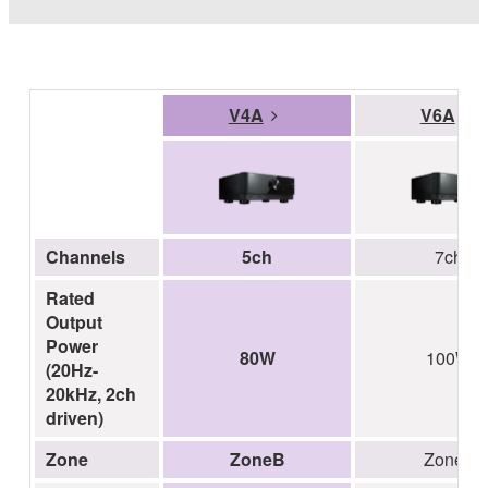
V4A
V6A
Channels
5ch
7ch
Rated
Output
Power
80W
100W
(20Hz-
20kHz, 2ch
driven)
Zone
ZoneB
Zone2