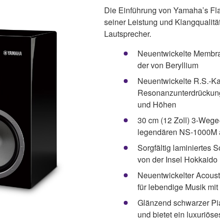
Die Einführung von Yamaha’s Fla
seiner Leistung und Klangqualitä
Lautsprecher.
Neuentwickelte Membran
der von Beryllium
Neuentwickelte R.S.-K
Resonanzunterdrückung
und Höhen
30 cm (12 Zoll) 3-Wege-
legendären NS-1000M 
Sorgfältig laminiertes 
von der Insel Hokkaido
Neuentwickelter Acousti
für lebendige Musik mit
Glänzend schwarzer Pi
und bietet ein luxuriöse