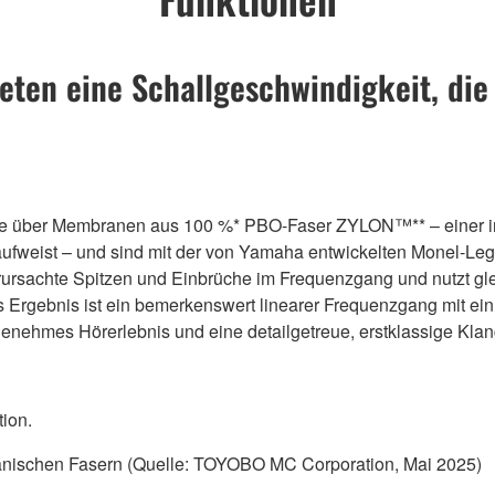
ten eine Schallgeschwindigkeit, die 
lle über Membranen aus 100 %* PBO-Faser ZYLON™** – einer in 
tät aufweist – und sind mit der von Yamaha entwickelten Monel-
rsachte Spitzen und Einbrüche im Frequenzgang und nutzt gleic
gebnis ist ein bemerkenswert linearer Frequenzgang mit einh
enehmes Hörerlebnis und eine detailgetreue, erstklassige Kla
ion.
ganischen Fasern (Quelle: TOYOBO MC Corporation, Mai 2025)