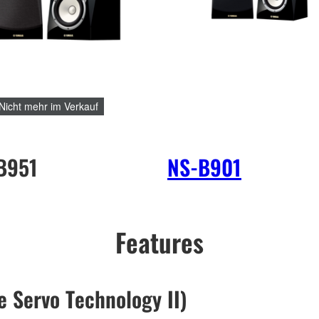
Nicht mehr im Verkauf
B951
NS-B901
Features
 Servo Technology II)