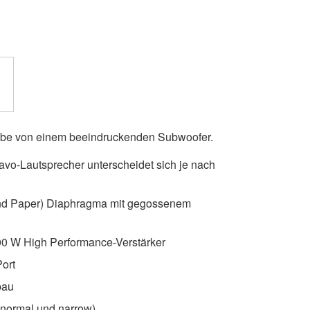
gabe von einem beeindruckenden Subwoofer.
vo-Lautsprecher unterscheidet sich je nach
lend Paper) Diaphragma mit gegossenem
600 W High Performance-Verstärker
Port
bau
 normal und narrow)