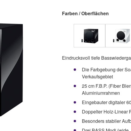
Farben / Oberflächen
Eindrucksvoll tiefe Basswieder
Die Farbgebung der Soa
Verkaufsgebiet
25 cm F.B.P. (Fiber B
Aluminiumrahmen
Eingebauter digitaler 
Doppelter Holz-Linear 
Besonders stabiler Auf
Drei BASS Modi (wide,