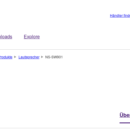
Händler fin
loads
Explore
rodukte
Lautsprecher
NS-SW901
Übe