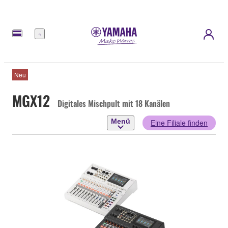
Menü
Neu
MGX12
Digitales Mischpult mit 18 Kanälen
Menü
Eine Filiale finden