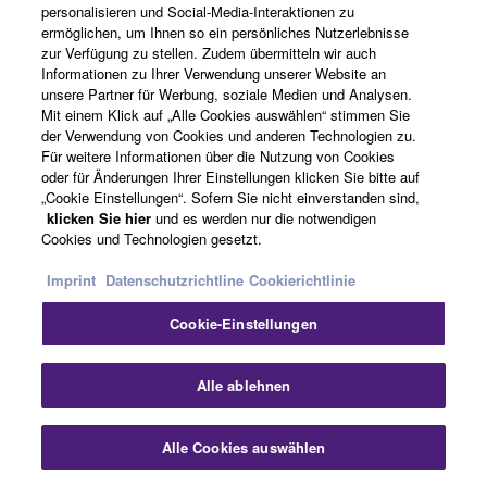
eines Testtons aus dem integrierten Oszillator für
personalisieren und Social-Media-Interaktionen zu
Soundchecks vor Ort.
ermöglichen, um Ihnen so ein persönliches Nutzerlebnisse
zur Verfügung zu stellen. Zudem übermitteln wir auch
Informationen zu Ihrer Verwendung unserer Website an
unsere Partner für Werbung, soziale Medien und Analysen.
Complete. Connected. Creative.
Mit einem Klick auf „Alle Cookies auswählen“ stimmen Sie
der Verwendung von Cookies und anderen Technologien zu.
Für weitere Informationen über die Nutzung von Cookies
oder für Änderungen Ihrer Einstellungen klicken Sie bitte auf
Das MGX ist nicht nur ein vielseitiges Audio-Mischpult,
„Cookie Einstellungen“. Sofern Sie nicht einverstanden sind,
sondern auch ein voll funktionsfähiges Aufnahmestudio
klicken Sie hier
und es werden nur die notwendigen
und eine Streaming-Station, die den Anforderungen
Cookies und Technologien gesetzt.
einer Vielzahl von Anwendungen gerecht wird, darunter
Imprint
Datenschutzrichtline
Cookierichtlinie
Live-Beschallung, Streaming und Audioproduktion. In
Verbindung mit dem Software-Mischpult MixKey von
Cookie-Einstellungen
Steinberg können User alle Audiosignale bequem über
ihren PC oder Mac verwalten. In zukünftigen Updates ist
Alle ablehnen
außerdem eine nahtlose Integration mit dem USB-
Controller CC1 von Yamaha und dem Stream Deck-
Controller von Elgato geplant, um den Workflow und die
Alle Cookies auswählen
Systembedienung weiter zu verbessern.