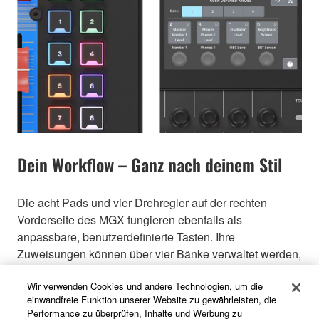
Dein Workflow – Ganz nach deinem Stil
Die acht Pads und vier Drehregler auf der rechten
Vorderseite des MGX fungieren ebenfalls als
anpassbare, benutzerdefinierte Tasten. Ihre
Zuweisungen können über vier Bänke verwaltet werden,
sodass du sie nach deinen Bedürfnissen konfigurieren
Wir verwenden Cookies und andere Technologien, um die
kannst – beispielsweise zum Auslösen von Sound-
einwandfreie Funktion unserer Website zu gewährleisten, die
Pads, zum Abrufen von Szenen oder zum Abspielen
Performance zu überprüfen, Inhalte und Werbung zu