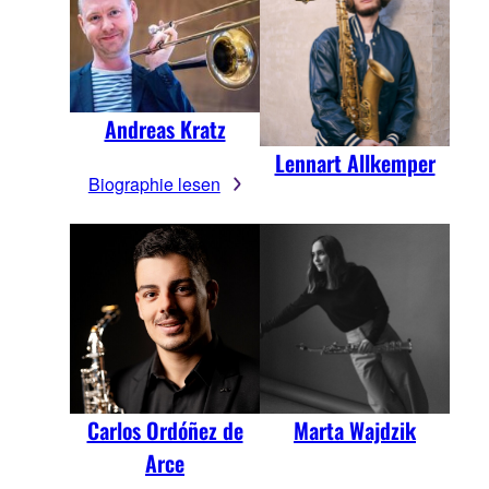
Andreas Kratz
Lennart Allkemper
Biographie lesen
Carlos Ordóñez de
Marta Wajdzik
Arce