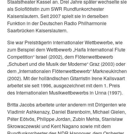
Staatstheater Kassel an. Drei Jahre später wechselte sie
als Soloflötistin zum SWR Rundfunkorchester
Kaiserslautern. Seit 2007 spielt sie in derselben
Funktion in der Deutschen Radio Philharmonie
Saarbrücken Kaiserslautern.
Sie war Preisträgerin internationaler Wettbewerbe, wie
zum Beispiel dem Wettbewerb „Haifa International Flute
Competition“ Israel (2002), dem Flötenwettbewerb
„Schubert und die Musik der Moderne“ Graz (2003) oder
dem „Internationalen Flötenwettbewerb“ Markneukirchen
(2002). Mit der holländischen Gitarristin Irene Kalisvaart
arbeitet sie seit 1996, ausgezeichnet mit dem 1. Preis
des Internationalen Musikwettbewerbs in Unna (1997).
Britta Jacobs arbeitete unter anderem mit Dirigenten wie
Vladimir Ashkenazy, Daniel Barenboim, Michael Gielen,
Péter Eötvös, Philippe Jordan, Zubin Mehta, Stanisław
Skrowaczewski und Kent Nagano sowie mit dem
Rundfunkorchester des NDR Hannover, dem Orchester