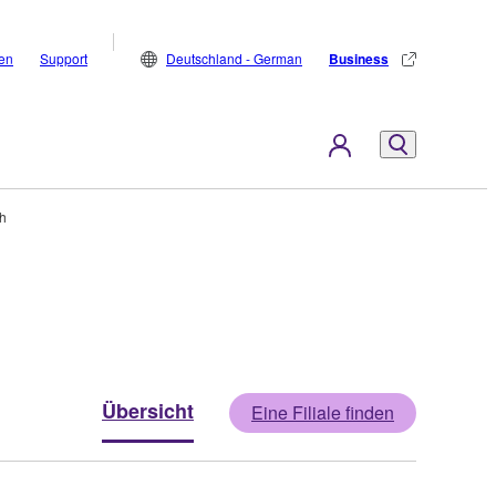
den
Support
Deutschland - German
Business
th
Übersicht
Eine Filiale finden