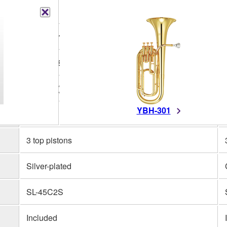
Bb
Yellow brass
211mm (8 3/8")
12.8mm (0.504")
YBH-301
592mm
3 top pistons
Silver-plated
SL-45C2S
Included