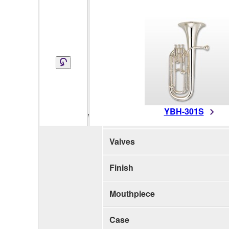
Key
Body
Bell Diameter
Bore Size
YBH-301S
Specifications
Height
Valves
Finish
Mouthpiece
Case