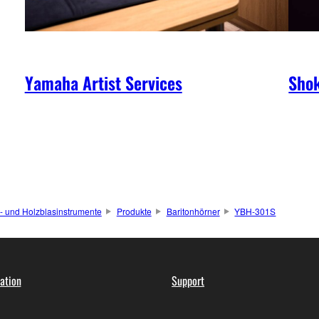
Yamaha Artist Services
Shok
- und Holzblasinstrumente
Produkte
Baritonhörner
YBH-301S
ation
Support