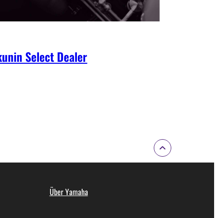
unin Select Dealer
Über Yamaha