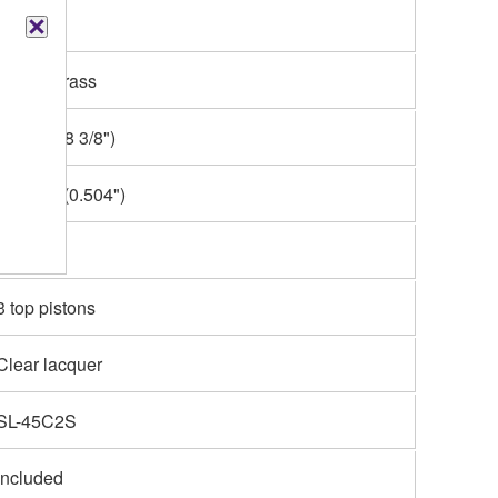
Bb
Yellow brass
211mm (8 3/8")
12.8mm (0.504")
592mm
3 top pistons
Clear lacquer
SL-45C2S
Included