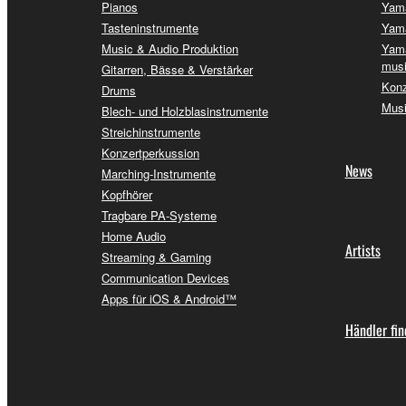
Pianos
Yama
Tasteninstrumente
Yama
Music & Audio Produktion
Yama
musi
Gitarren, Bässe & Verstärker
Konz
Drums
Musi
Blech- und Holzblasinstrumente
Streichinstrumente
Konzertperkussion
News
Marching-Instrumente
Kopfhörer
Tragbare PA-Systeme
Home Audio
Artists
Streaming & Gaming
Communication Devices
Apps für iOS & Android™
Händler fi