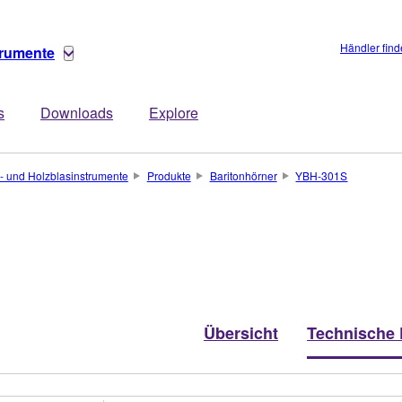
Händler fin
trumente
s
Downloads
Explore
- und Holzblasinstrumente
Produkte
Baritonhörner
YBH-301S
Übersicht
Technische 