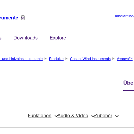
Händler fin
trumente
s
Downloads
Explore
- und Holzblasinstrumente
Produkte
Casual Wind Instruments
Venova™
Übe
Funktionen
Audio & Video
Zubehör