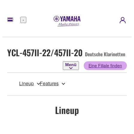
Menü
YCL-457II-22/457II-20
Deutsche Klarinetten
Menü
Eine Filiale finden
Lineup
Features
Lineup