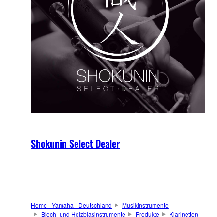
Shokunin Select Dealer
Home - Yamaha - Deutschland
Musikinstrumente
Blech- und Holzblasinstrumente
Produkte
Klarinetten