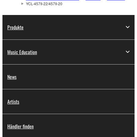
YCL-457II-22/457II-20
Produkte
Music Education
News
Artists
Händler finden