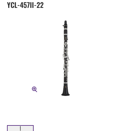
YCL-457II-22