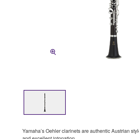
Yamaha’s Oehler clarinets are authentic Austrian sty
and excellent intonation.