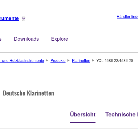
Händler fin
trumente
s
Downloads
Explore
- und Holzblasinstrumente
Produkte
Klarinetten
YCL-458II-22/458II-20
Deutsche Klarinetten
Übersicht
Technische 