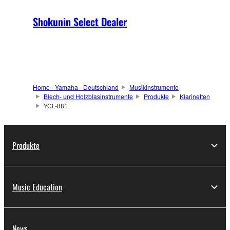
Shokunin Select Dealer
Home - Yamaha - Deutschland
Musikinstrumente
Blech- und Holzblasinstrumente
Produkte
Klarinetten
YCL-881
Produkte
Music Education
News