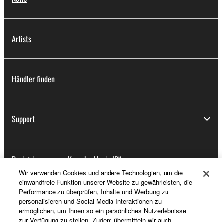
Artists
Händler finden
Support
Registrierung von „Yamaha Music ID“
Wir verwenden Cookies und andere Technologien, um die
einwandfreie Funktion unserer Website zu gewährleisten, die
Performance zu überprüfen, Inhalte und Werbung zu
Über Yamaha
personalisieren und Social-Media-Interaktionen zu
ermöglichen, um Ihnen so ein persönliches Nutzerlebnisse
zur Verfügung zu stellen. Zudem übermitteln wir auch