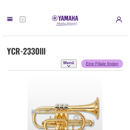
Menü
YCR-2330lll
Menü
Eine Filiale finden