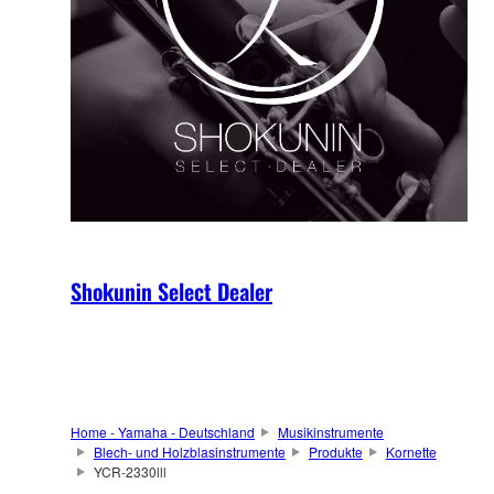
Shokunin Select Dealer
Home - Yamaha - Deutschland
Musikinstrumente
Blech- und Holzblasinstrumente
Produkte
Kornette
YCR-2330lll