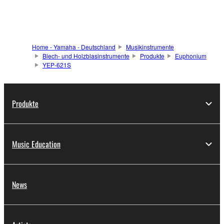
Home - Yamaha - Deutschland
Musikinstrumente
Blech- und Holzblasinstrumente
Produkte
Euphonium
YEP-621S
Produkte
Music Education
News