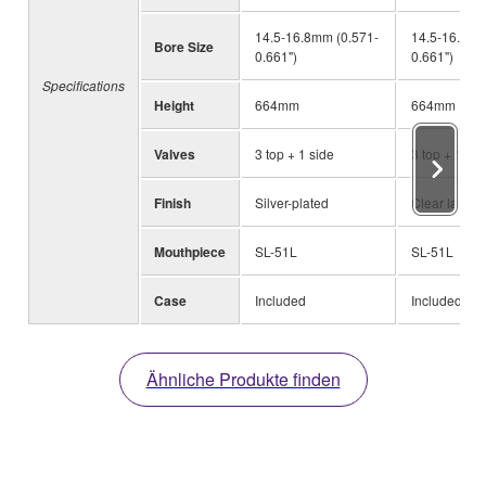
14.5-16.8mm (0.571-
14.5-16.8mm
Bore Size
0.661")
0.661")
Specifications
Height
664mm
664mm
Valves
3 top + 1 side
3 top + 1 sid
Finish
Silver-plated
Clear lacque
Mouthpiece
SL-51L
SL-51L
Case
Included
Included
Ähnliche Produkte finden