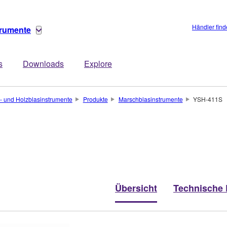
Händler fin
trumente
s
Downloads
Explore
- und Holzblasinstrumente
Produkte
Marschblasinstrumente
YSH-411S
Übersicht
Technische 