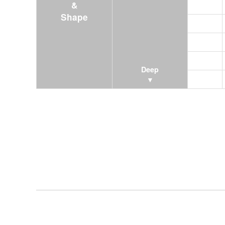
&
Shape
Deep
▼