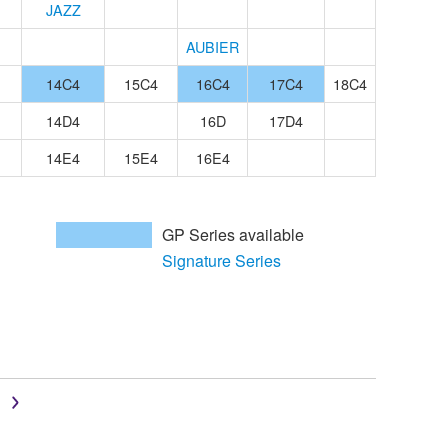
JAZZ
AUBIER
14C4
15C4
16C4
17C4
18C4
14D4
16D
17D4
14E4
15E4
16E4
GP Series available
Signature Series