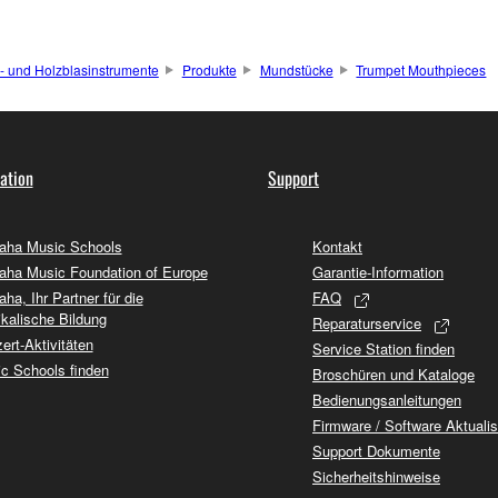
- und Holzblasinstrumente
Produkte
Mundstücke
Trumpet Mouthpieces
ation
Support
ha Music Schools
Kontakt
ha Music Foundation of Europe
Garantie-Information
ha, Ihr Partner für die
FAQ
kalische Bildung
Reparaturservice
ert-Aktivitäten
Service Station finden
c Schools finden
Broschüren und Kataloge
Bedienungsanleitungen
Firmware / Software Aktuali
Support Dokumente
Sicherheitshinweise