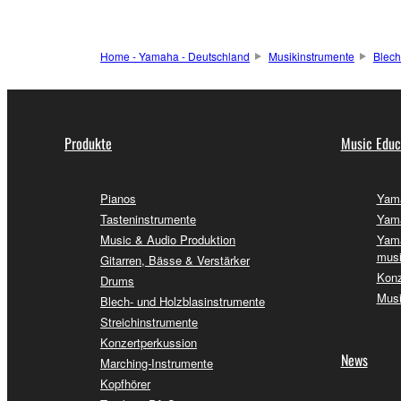
Home - Yamaha - Deutschland
Musikinstrumente
Blech
Produkte
Music Educ
Pianos
Yama
Tasteninstrumente
Yama
Music & Audio Produktion
Yama
musi
Gitarren, Bässe & Verstärker
Konz
Drums
Musi
Blech- und Holzblasinstrumente
Streichinstrumente
Konzertperkussion
News
Marching-Instrumente
Kopfhörer