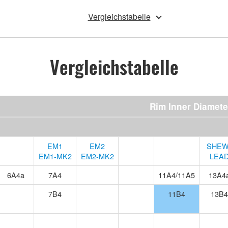
Vergleichstabelle
Vergleichstabelle
Rim Inner Diamete
EM1
EM2
SHEW
EM1-MK2
EM2-MK2
LEA
6A4a
7A4
11A4/11A5
13A4
7B4
11B4
13B4