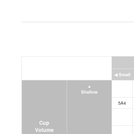
◀ Small
▲
Shallow
5A4
Cup
Volume