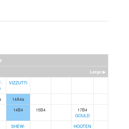
r
Large ▶
-
VIZZUTTI
D
a
14A4a
14B4
15B4
17B4
GOULD
SHEW-
HOOTEN