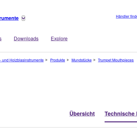
Händler fin
trumente
s
Downloads
Explore
- und Holzblasinstrumente
Produkte
Mundstücke
Trumpet Mouthpieces
Übersicht
Technische 