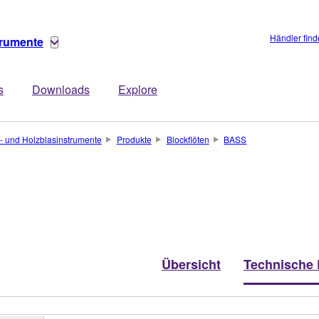
Händler fin
trumente
s
Downloads
Explore
- und Holzblasinstrumente
Produkte
Blockflöten
BASS
Übersicht
Technische 