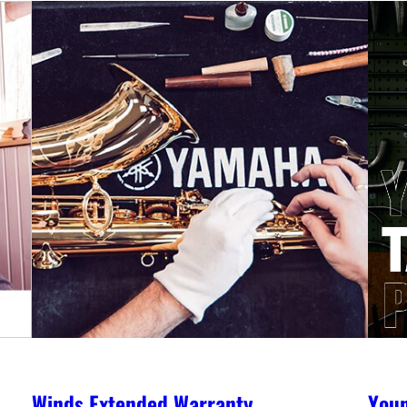
Winds Extended Warranty
You