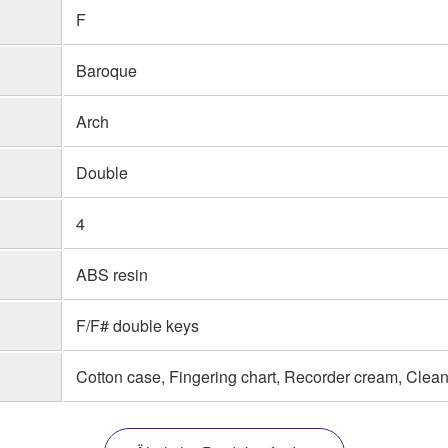
F
Baroque
Arch
Double
4
ABS resin
F/F# double keys
Cotton case, Fingering chart, Recorder cream, Clean