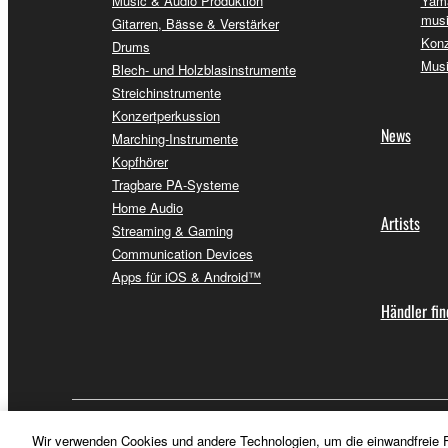
Music & Audio Produktion
Yama
musi
Gitarren, Bässe & Verstärker
Konz
Drums
Musi
Blech- und Holzblasinstrumente
Streichinstrumente
Konzertperkussion
News
Marching-Instrumente
Kopfhörer
Tragbare PA-Systeme
Home Audio
Artists
Streaming & Gaming
Communication Devices
Apps für iOS & Android™
Händler fi
Deutschland - German
Wir verwenden Cookies und andere Technologien, um die einwandfreie F