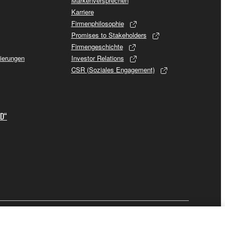
Markenversprechen
Karriere
Firmenphilosophie
Promises to Stakeholders
Firmengeschichte
sierungen
Investor Relations
CSR (Soziales Engagement)
ID“
Business