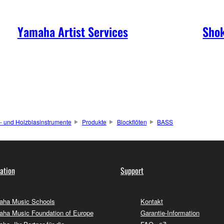
Yamaha Artist Services
Shok
- und Holzblasinstrumente
Produkte
Blockflöten
BASS
ation
Support
ha Music Schools
Kontakt
ha Music Foundation of Europe
Garantie-Information