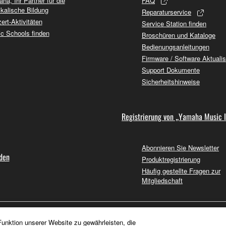
ha, Ihr Partner für die
FAQ
kalische Bildung
Reparaturservice
ert-Aktivitäten
Service Station finden
c Schools finden
Broschüren und Kataloge
Bedienungsanleitungen
Firmware / Software Aktuali
Support Dokumente
Sicherheitshinweise
Registrierung von „Yamaha Music 
Abonnieren Sie Newsletter
nden
Produktregistrierung
Häufig gestellte Fragen zur
Mitgliedschaft
unktion unserer Website zu gewährleisten, die