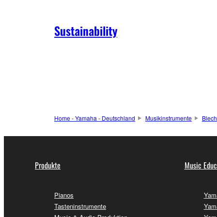
Sustainability
Home - Yamaha - Deutschland
Musikinstrumente
Blech
Produkte
Music Educ
Pianos
Yama
Tasteninstrumente
Yama