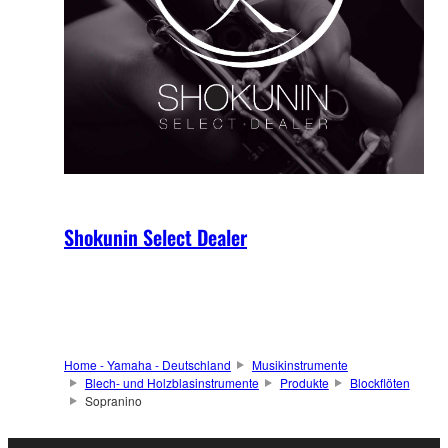
Shokunin Select Dealer
Home - Yamaha - Deutschland
Musikinstrumente
Blech- und Holzblasinstrumente
Produkte
Blockflöten
Sopranino