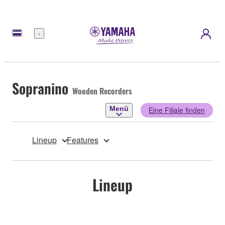
Menü
Sopranino
Wooden Recorders
Menü
Eine Filiale finden
Lineup
Features
Lineup