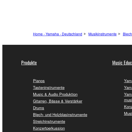
Home - Yamaha - Deutschland
Musikinstrumente
Blech
Produkte
Music Educ
Pianos
Yama
Tasteninstrumente
Yama
Music & Audio Produktion
Yama
musi
Gitarren, Bässe & Verstärker
Konz
Drums
Musi
Blech- und Holzblasinstrumente
Streichinstrumente
Konzertperkussion