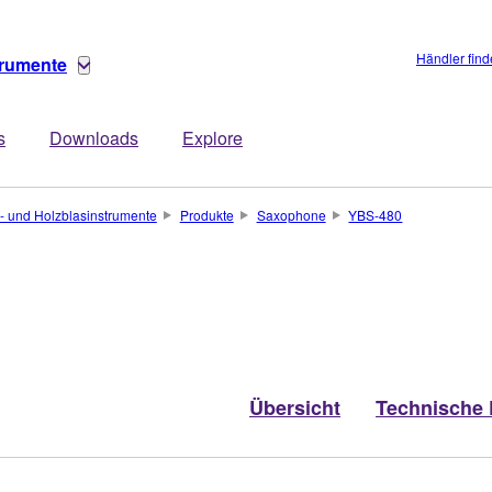
Händler fin
trumente
s
Downloads
Explore
- und Holzblasinstrumente
Produkte
Saxophone
YBS-480
Übersicht
Technische 