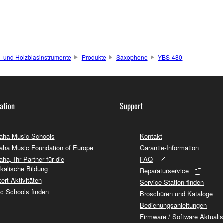
- und Holzblasinstrumente
Produkte
Saxophone
YBS-480
ation
Support
ha Music Schools
Kontakt
ha Music Foundation of Europe
Garantie-Information
ha, Ihr Partner für die
FAQ
kalische Bildung
Reparaturservice
ert-Aktivitäten
Service Station finden
c Schools finden
Broschüren und Kataloge
Bedienungsanleitungen
Firmware / Software Aktuali