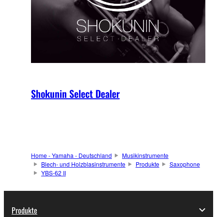
Shokunin Select Dealer
Home - Yamaha - Deutschland
Musikinstrumente
Blech- und Holzblasinstrumente
Produkte
Saxophone
YBS-62 II
Produkte