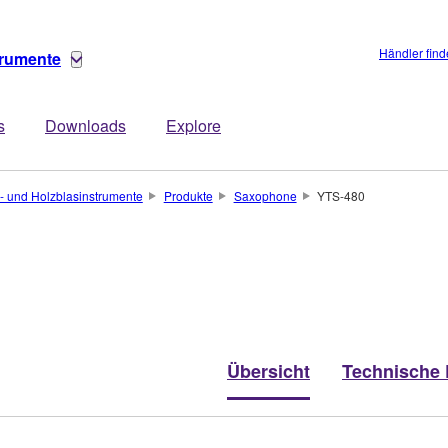
Händler fin
trumente
s
Downloads
Explore
- und Holzblasinstrumente
Produkte
Saxophone
YTS-480
Übersicht
Technische 