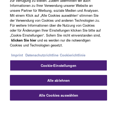
zur Verfügung zu stellen. Zudem übermitteln wir auch
Informationen zu Ihrer Verwendung unserer Website an
unsere Partner für Werbung, soziale Medien und Analysen.
Über Yamaha
Mit einem Klick auf „Alle Cookies auswählen“ stimmen Sie
der Verwendung von Cookies und anderen Technologien zu.
Für weitere Informationen über die Nutzung von Cookies
oder für Änderungen Ihrer Einstellungen klicken Sie bitte auf
Deutschland - German
„Cookie Einstellungen“. Sofern Sie nicht einverstanden sind,
klicken Sie hier
und es werden nur die notwendigen
Business
Cookies und Technologien gesetzt.
Imprint
Datenschutzrichtline
Cookierichtlinie
Cookie-Einstellungen
Alle ablehnen
Kontakt
Nutzungsbedingungen
Datenschutzerklärung
Alle Cookies auswählen
Cookierichtlinie
Impressum
© Yamaha Corporation.