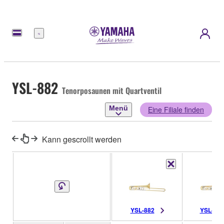
Menü
YSL-882
Tenorposaunen mit Quartventil
Menü
Eine Filiale finden
Kann gescrollt werden
YSL-882
YSL-88