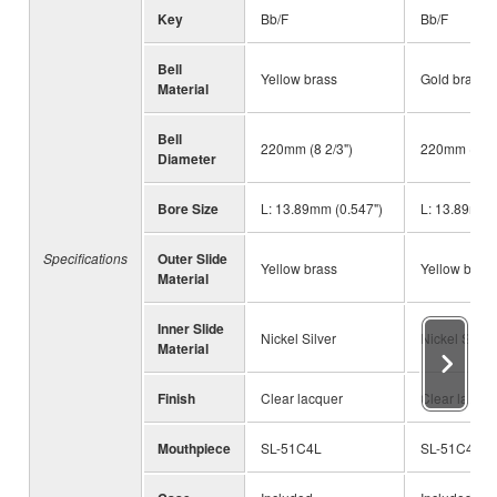
Key
Bb/F
Bb/F
Bell
Yellow brass
Gold brass
Material
Bell
220mm (8 2/3")
220mm (8 2/
Diameter
Bore Size
L: 13.89mm (0.547")
L: 13.89mm 
Specifications
Outer Slide
Yellow brass
Yellow brass
Material
Inner Slide
Nickel Silver
Nickel Silver
Material
Finish
Clear lacquer
Clear lacque
Mouthpiece
SL-51C4L
SL-51C4L