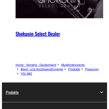
Shokunin Select Dealer
Home - Yamaha - Deutschland
Musikinstrumente
Blech- und Holzblasinstrumente
Produkte
Posaunen
YSL-882
Produkte