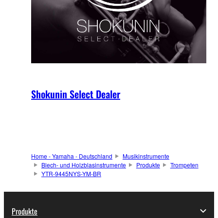
Shokunin Select Dealer
Home - Yamaha - Deutschland
Musikinstrumente
Blech- und Holzblasinstrumente
Produkte
Trompeten
YTR-9445NYS-YM-BR
Produkte