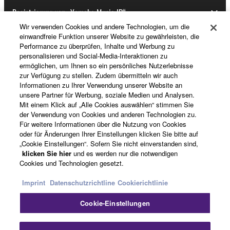
Registrierung von „Yamaha Music ID“
Wir verwenden Cookies und andere Technologien, um die
einwandfreie Funktion unserer Website zu gewährleisten, die
Performance zu überprüfen, Inhalte und Werbung zu
Über Yamaha
personalisieren und Social-Media-Interaktionen zu
ermöglichen, um Ihnen so ein persönliches Nutzerlebnisse
zur Verfügung zu stellen. Zudem übermitteln wir auch
Informationen zu Ihrer Verwendung unserer Website an
Deutschland - German
unsere Partner für Werbung, soziale Medien und Analysen.
Mit einem Klick auf „Alle Cookies auswählen“ stimmen Sie
Business
der Verwendung von Cookies und anderen Technologien zu.
Für weitere Informationen über die Nutzung von Cookies
oder für Änderungen Ihrer Einstellungen klicken Sie bitte auf
„Cookie Einstellungen“. Sofern Sie nicht einverstanden sind,
klicken Sie hier
und es werden nur die notwendigen
Cookies und Technologien gesetzt.
Imprint
Datenschutzrichtline
Cookierichtlinie
Cookie-Einstellungen
Kontakt
Nutzungsbedingungen
Datenschutzerklärung
Cookierichtlinie
Impressum