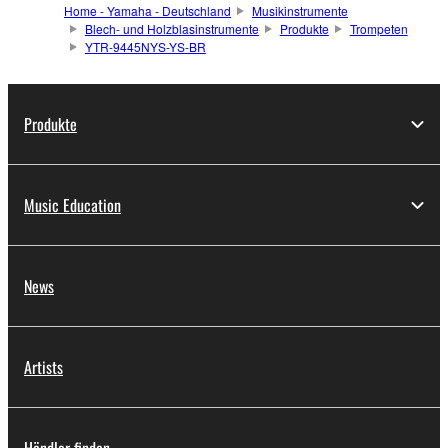
Home - Yamaha - Deutschland
Musikinstrumente
Blech- und Holzblasinstrumente
Produkte
Trompeten
YTR-9445NYS-YS-BR
Produkte
Music Education
News
Artists