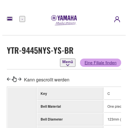
Menü
YTR-9445NYS-YS-BR
Menü
Eine Filiale finden
Kann gescrollt werden
Key
C
Bell Material
One piece, Y
Bell Diameter
123mm (4-7/8