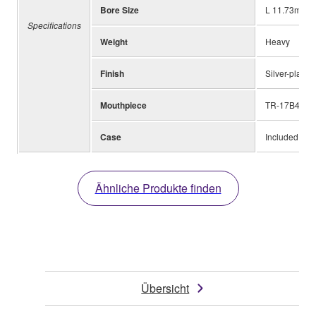
Bore Size
L 11.73mm (0
Specifications
Weight
Heavy
Finish
Silver-plated
Mouthpiece
TR-17B4
Case
Included
Ähnliche Produkte finden
Übersicht