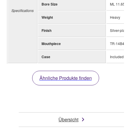
Bore Size
ML 11.65mm 
Specifications
Weight
Heavy
Finish
Silver-plated
Mouthpiece
TR-14B4
Case
Included
Ähnliche Produkte finden
Übersicht