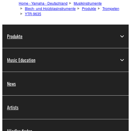
Home - Yamaha - Deutschland
Musikinstrumente
Blech- und Holzblasinstrumente
Produkte
Trompeten
YTR-9635
Produkte
Music Education
News
Artists