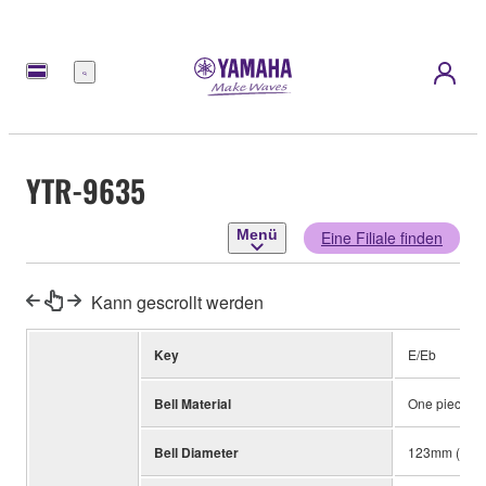
Menü
YTR-9635
Menü
Eine Filiale finden
Kann gescrollt werden
Key
E/Eb
Bell Material
One piece, Y
Bell Diameter
123mm (4-7/8