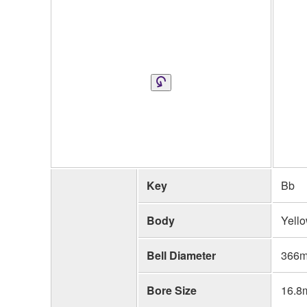
Key
Bb
Body
Yello
Bell Diameter
366m
Bore Size
16.8