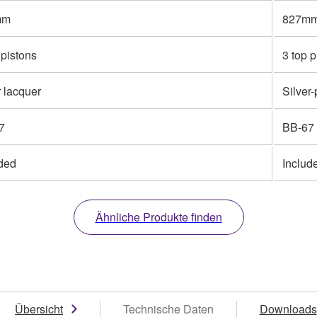
mm
827m
 pistons
3 top p
 lacquer
Silver-
7
BB-67
uded
Includ
Ähnliche Produkte finden
Übersicht
Technische Daten
Downloads