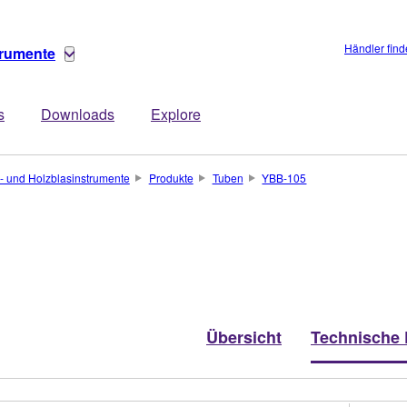
Händler fin
trumente
s
Downloads
Explore
- und Holzblasinstrumente
Produkte
Tuben
YBB-105
Übersicht
Technische 