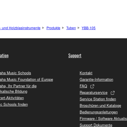
- und Holzblasinstrumente
Produkte
Tuben
YBB-105
ation
Support
ha Music Schools
Kontakt
ha Music Foundation of Europe
Garantie-Information
ha, Ihr Partner für die
FAQ
kalische Bildung
Reparaturservice
ert-Aktivitäten
Service Station finden
c Schools finden
Broschüren und Kataloge
Bedienungsanleitungen
Firmware / Software Aktuali
Support Dokumente