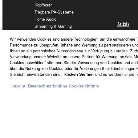
Kopfhörer
Tragbare PA-Systeme
Home Audio
Artists
Streaming & Gaming
Communication Devices
Wir verwenden Cookies und andere Technologien, um die einwandfreie F
Apps für iOS & Android™
Performance zu überprüfen, Inhalte und Werbung zu personalisieren un
Händler fi
Ihnen so ein persönliches Nutzerlebnisse zur Verfügung zu stellen. Zud
Verwendung unserer Website an unsere Partner für Werbung, soziale Me
Cookies auswählen“ stimmen Sie der Verwendung von Cookies und ander
über die Nutzung von Cookies oder für Änderungen Ihrer Einstellungen kl
Sie nicht einverstanden sind,
klicken Sie hier
und es werden nur die n
Imprint
Datenschutzrichtline
Cookierichtlinie
Deutschland - German