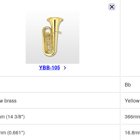
YBB-105
Bb
w brass
Yellow
m (14 3/8")
366mm 
mm (0.661")
16.8mm