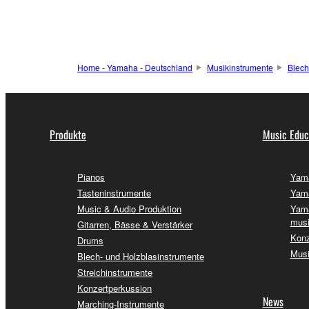
Home - Yamaha - Deutschland
Musikinstrumente
Blech
Produkte
Music Educ
Pianos
Yama
Tasteninstrumente
Yama
Music & Audio Produktion
Yama
musi
Gitarren, Bässe & Verstärker
Konz
Drums
Musi
Blech- und Holzblasinstrumente
Streichinstrumente
Konzertperkussion
News
Marching-Instrumente