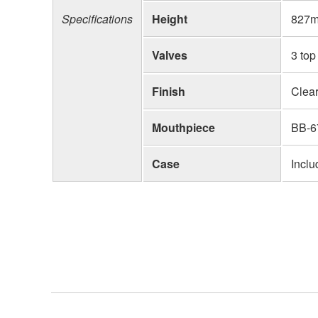
Specifications
Height
827
Valves
3 top
Finish
Clear
Mouthpiece
BB-6
Case
Incl