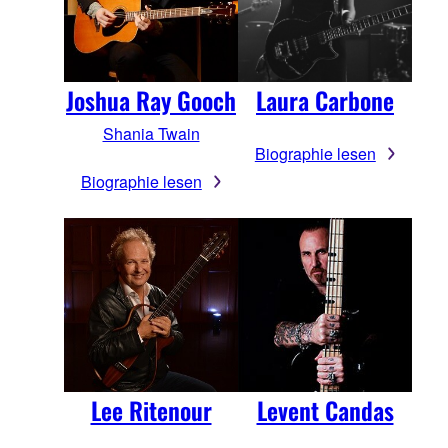
Joshua Ray Gooch
Laura Carbone
Shania Twain
Biographie lesen
Biographie lesen
Lee Ritenour
Levent Candas