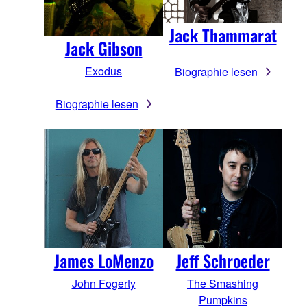
Jack Thammarat
Jack Gibson
Exodus
Biographie lesen
Biographie lesen
James LoMenzo
Jeff Schroeder
John Fogerty
The Smashing
Pumpkins