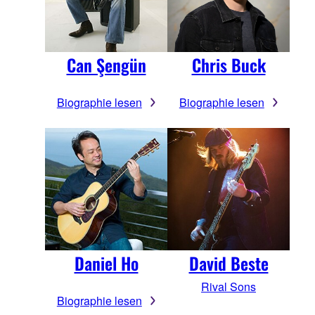
Can Şengün
Chris Buck
Biographie lesen
Biographie lesen
Daniel Ho
David Beste
Rival Sons
Biographie lesen